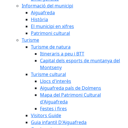
Informació del municipi
Aiguafreda
Història
El municipi en xifres
Patrimoni cultural
Turisme
Turisme de natura
Itineraris a peu i BTT
Capital dels esports de muntanya del
Montseny
Turisme cultural
Llocs d'interès
Aiguafreda país de Dolmens
Mapa del Patrimoni Cultural
d'Aiguafreda
Festes i fires
Visitors Guide
Guia infantil D'Aiguafreda