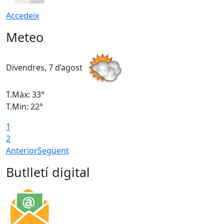
Accedeix
Meteo
Divendres, 7 d’agost
D
T.Màx: 33°
T
T.Min: 22°
T
1
2
Anterior
Següent
Butlletí digital