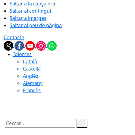
Saltar a la capçalera
Saltar al contingut
Saltar a imatges
Saltar al peu de pàgina
Contacte
Idiomes
Català
Castellà
Anglès
Alemany
Francès
07.08.2026 | 04:48
Cercar: