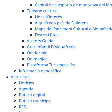
Capital dels esports de muntanya del M
Turisme cultural
Llocs d'interès
Aiguafreda país de Dolmens
Mapa del Patrimoni Cultural d'Aiguafred
Festes i fires
Visitors Guide
Guia infantil D'Aiguafreda
On dormir
On menjar
Plataforma Turismevallès
Informació geogràfica
Actualitat
Notícies
Agenda
Butlletí digital
Butlletí municipal
RSS