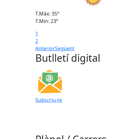
T.Màx: 35°
T.Min: 23°
1
2
Anterior
Següent
Butlletí digital
Subscriu-te