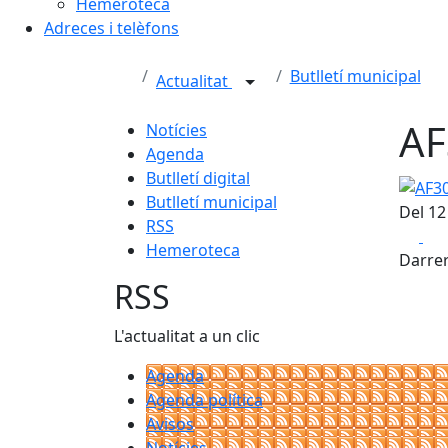
Hemeroteca
Adreces i telèfons
Butlletí municipal
Actualitat
AF
Notícies
Agenda
Butlletí digital
AF30-J
Butlletí municipal
Del 12
RSS
Fa
Hemeroteca
Darrer
RSS
L'actualitat a un clic
Agenda
Agenda política
Avisos