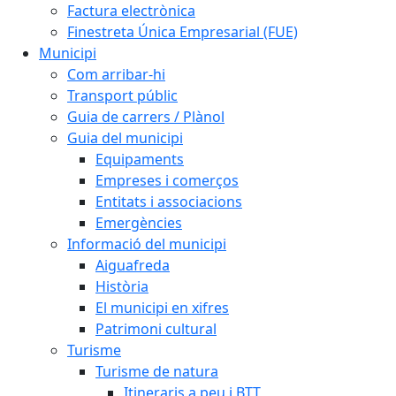
Factura electrònica
Finestreta Única Empresarial (FUE)
Municipi
Com arribar-hi
Transport públic
Guia de carrers / Plànol
Guia del municipi
Equipaments
Empreses i comerços
Entitats i associacions
Emergències
Informació del municipi
Aiguafreda
Història
El municipi en xifres
Patrimoni cultural
Turisme
Turisme de natura
Itineraris a peu i BTT