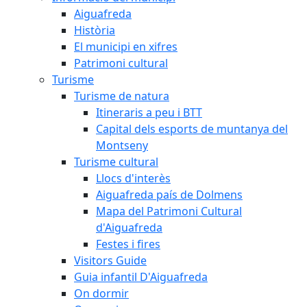
Aiguafreda
Història
El municipi en xifres
Patrimoni cultural
Turisme
Turisme de natura
Itineraris a peu i BTT
Capital dels esports de muntanya del
Montseny
Turisme cultural
Llocs d'interès
Aiguafreda país de Dolmens
Mapa del Patrimoni Cultural
d'Aiguafreda
Festes i fires
Visitors Guide
Guia infantil D'Aiguafreda
On dormir