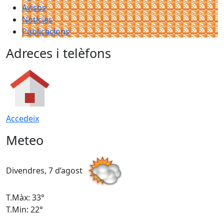
Avisos
Notícies
Publicacions
Adreces i telèfons
Accedeix
Meteo
Divendres, 7 d’agost
D
T.Màx: 33°
T
T.Min: 22°
T