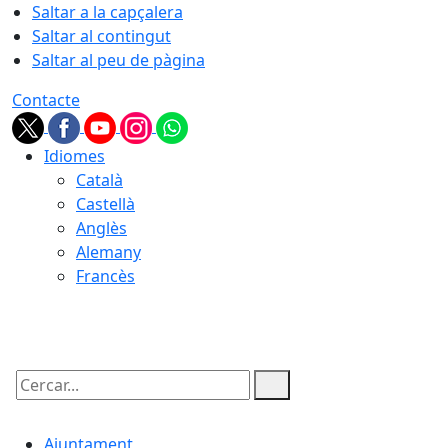
Saltar a la capçalera
Saltar al contingut
Saltar al peu de pàgina
Contacte
Idiomes
Català
Castellà
Anglès
Alemany
Francès
06.08.2026 | 20:25
Cercar:
Ajuntament