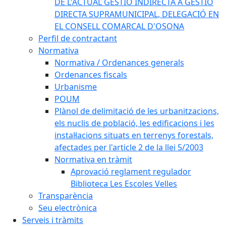
DE L'ACTUAL GESTIÓ INDIRECTA A GESTIÓ
DIRECTA SUPRAMUNICIPAL, DELEGACIÓ EN
EL CONSELL COMARCAL D'OSONA
Perfil de contractant
Normativa
Normativa / Ordenances generals
Ordenances fiscals
Urbanisme
POUM
Plànol de delimitació de les urbanitzacions,
els nuclis de població, les edificacions i les
instal·lacions situats en terrenys forestals,
afectades per l'article 2 de la llei 5/2003
Normativa en tràmit
Aprovació reglament regulador
Biblioteca Les Escoles Velles
Transparència
Seu electrònica
Serveis i tràmits