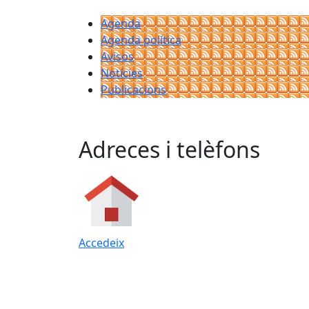
Agenda
Agenda política
Avisos
Notícies
Publicacions
Adreces i telèfons
Accedeix