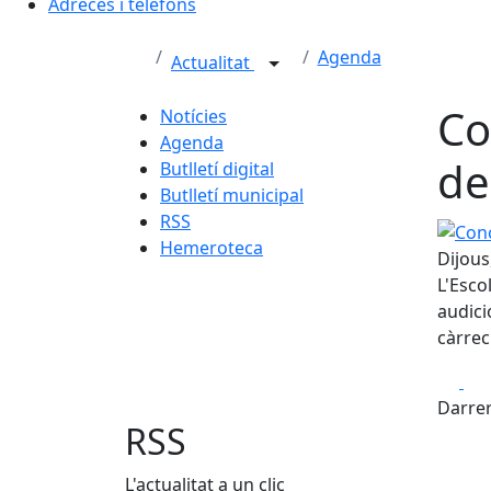
Adreces i telèfons
Agenda
Actualitat
Co
Notícies
Agenda
de
Butlletí digital
Butlletí municipal
RSS
Concer
Hemeroteca
Dijous
L'Esco
audici
càrrec
Fa
Darrer
RSS
L'actualitat a un clic