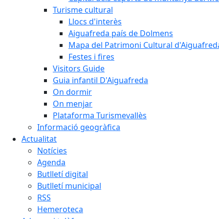
Turisme cultural
Llocs d'interès
Aiguafreda país de Dolmens
Mapa del Patrimoni Cultural d'Aiguafred
Festes i fires
Visitors Guide
Guia infantil D'Aiguafreda
On dormir
On menjar
Plataforma Turismevallès
Informació geogràfica
Actualitat
Notícies
Agenda
Butlletí digital
Butlletí municipal
RSS
Hemeroteca