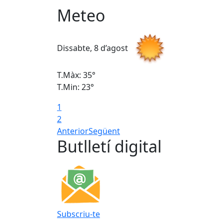
Meteo
Dissabte, 8 d’agost
T.Màx: 35°
T.Min: 23°
1
2
Anterior
Següent
Butlletí digital
Subscriu-te