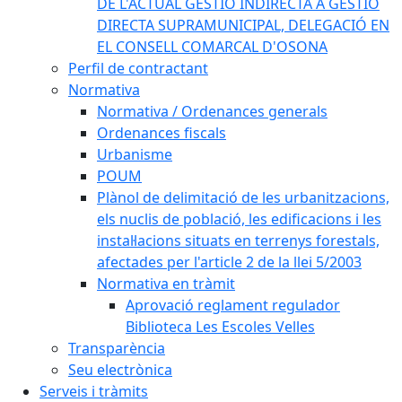
DE L'ACTUAL GESTIÓ INDIRECTA A GESTIÓ
DIRECTA SUPRAMUNICIPAL, DELEGACIÓ EN
EL CONSELL COMARCAL D'OSONA
Perfil de contractant
Normativa
Normativa / Ordenances generals
Ordenances fiscals
Urbanisme
POUM
Plànol de delimitació de les urbanitzacions,
els nuclis de població, les edificacions i les
instal·lacions situats en terrenys forestals,
afectades per l'article 2 de la llei 5/2003
Normativa en tràmit
Aprovació reglament regulador
Biblioteca Les Escoles Velles
Transparència
Seu electrònica
Serveis i tràmits