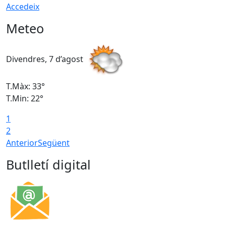
Accedeix
Meteo
Divendres, 7 d’agost
D
T.Màx: 33°
T
T.Min: 22°
T
1
2
Anterior
Següent
Butlletí digital