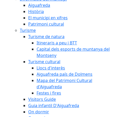
Aiguafreda
Història
El municipi en xifres
Patrimoni cultural
Turisme
Turisme de natura
Itineraris a peu i BTT
Capital dels esports de muntanya del
Montseny
Turisme cultural
Llocs d'interès
Aiguafreda país de Dolmens
Mapa del Patrimoni Cultural
d'Aiguafreda
Festes i fires
Visitors Guide
Guia infantil D'Aiguafreda
On dormir