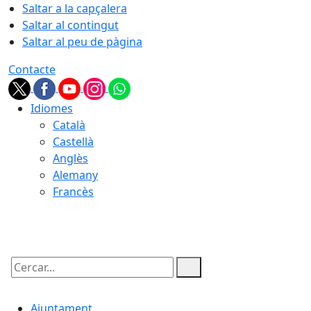
Saltar a la capçalera
Saltar al contingut
Saltar al peu de pàgina
Contacte
Idiomes
Català
Castellà
Anglès
Alemany
Francès
06.08.2026 | 18:36
Cercar:
Ajuntament