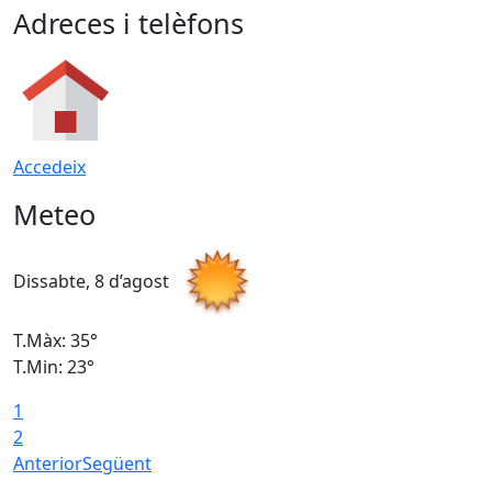
Adreces i telèfons
Accedeix
Meteo
Dissabte, 8 d’agost
D
T.Màx: 35°
T
T.Min: 23°
T
1
2
Anterior
Següent