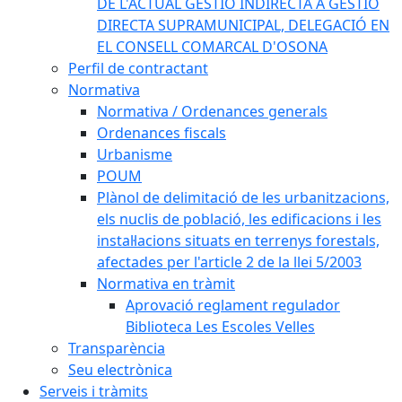
DE L'ACTUAL GESTIÓ INDIRECTA A GESTIÓ
DIRECTA SUPRAMUNICIPAL, DELEGACIÓ EN
EL CONSELL COMARCAL D'OSONA
Perfil de contractant
Normativa
Normativa / Ordenances generals
Ordenances fiscals
Urbanisme
POUM
Plànol de delimitació de les urbanitzacions,
els nuclis de població, les edificacions i les
instal·lacions situats en terrenys forestals,
afectades per l'article 2 de la llei 5/2003
Normativa en tràmit
Aprovació reglament regulador
Biblioteca Les Escoles Velles
Transparència
Seu electrònica
Serveis i tràmits