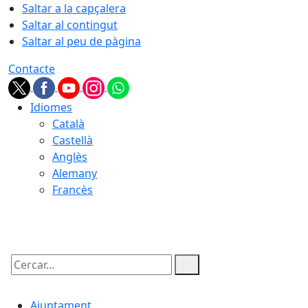
Saltar a la capçalera
Saltar al contingut
Saltar al peu de pàgina
Contacte
Idiomes
Català
Castellà
Anglès
Alemany
Francès
07.08.2026 | 16:30
Cercar:
Ajuntament