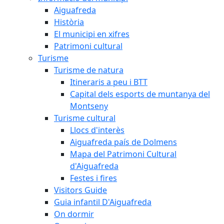
Aiguafreda
Història
El municipi en xifres
Patrimoni cultural
Turisme
Turisme de natura
Itineraris a peu i BTT
Capital dels esports de muntanya del
Montseny
Turisme cultural
Llocs d'interès
Aiguafreda país de Dolmens
Mapa del Patrimoni Cultural
d'Aiguafreda
Festes i fires
Visitors Guide
Guia infantil D'Aiguafreda
On dormir