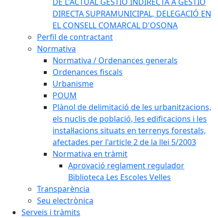
DE L'ACTUAL GESTIÓ INDIRECTA A GESTIÓ
DIRECTA SUPRAMUNICIPAL, DELEGACIÓ EN
EL CONSELL COMARCAL D'OSONA
Perfil de contractant
Normativa
Normativa / Ordenances generals
Ordenances fiscals
Urbanisme
POUM
Plànol de delimitació de les urbanitzacions,
els nuclis de població, les edificacions i les
instal·lacions situats en terrenys forestals,
afectades per l'article 2 de la llei 5/2003
Normativa en tràmit
Aprovació reglament regulador
Biblioteca Les Escoles Velles
Transparència
Seu electrònica
Serveis i tràmits