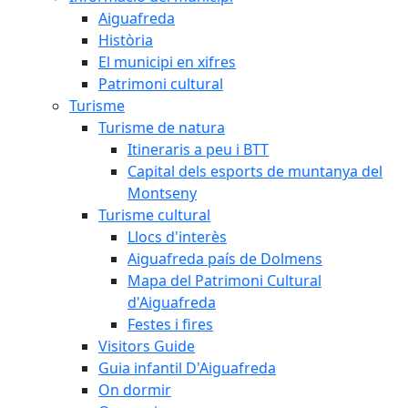
Aiguafreda
Història
El municipi en xifres
Patrimoni cultural
Turisme
Turisme de natura
Itineraris a peu i BTT
Capital dels esports de muntanya del
Montseny
Turisme cultural
Llocs d'interès
Aiguafreda país de Dolmens
Mapa del Patrimoni Cultural
d'Aiguafreda
Festes i fires
Visitors Guide
Guia infantil D'Aiguafreda
On dormir