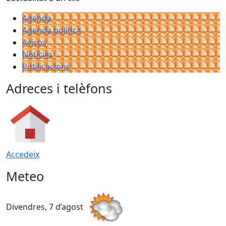
Agenda
Agenda política
Avisos
Notícies
Publicacions
Adreces i telèfons
Accedeix
Meteo
Divendres, 7 d’agost
D