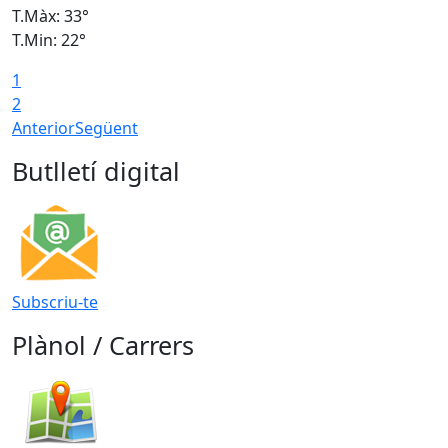
T.Màx: 33°
T
T.Min: 22°
T
1
2
Anterior
Següent
Butlletí digital
Subscriu-te
Plànol / Carrers