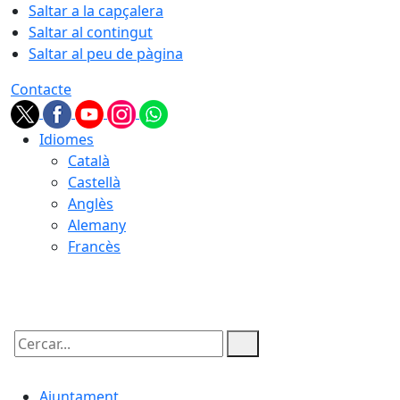
Saltar a la capçalera
Saltar al contingut
Saltar al peu de pàgina
Contacte
Idiomes
Català
Castellà
Anglès
Alemany
Francès
06.08.2026 | 15:28
Cercar:
Ajuntament