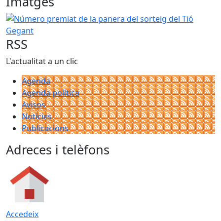
Imatges
Número premiat de la panera del sorteig del Tió Gegant
RSS
L'actualitat a un clic
Agenda
Agenda política
Avisos
Notícies
Publicacions
Adreces i telèfons
Accedeix