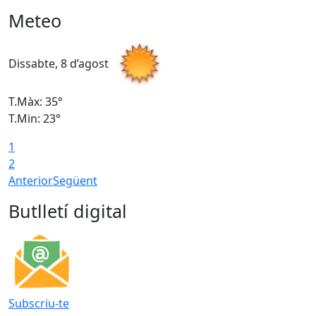
Meteo
Dissabte, 8 d’agost
D
T.Màx: 35°
T
T.Min: 23°
T
1
2
Anterior
Següent
Butlletí digital
Subscriu-te