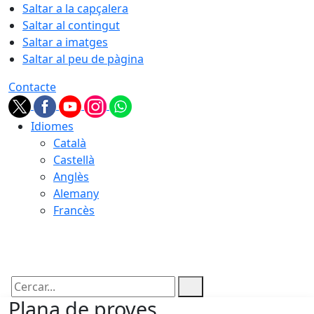
Saltar a la capçalera
Saltar al contingut
Saltar a imatges
Saltar al peu de pàgina
Contacte
Idiomes
Català
Castellà
Anglès
Alemany
Francès
08.08.2026 | 04:27
Cercar:
Plana de proves